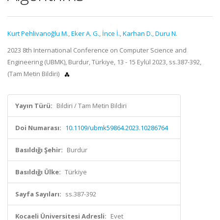
Kurt Pehlivanoğlu M.
,
Eker A. G.
,
İnce İ.
,
Karhan D.
,
Duru N.
2023 8th International Conference on Computer Science and
Engineering (UBMK), Burdur, Türkiye, 13 - 15 Eylül 2023, ss.387-392,
(Tam Metin Bildiri)
Yayın Türü:
Bildiri / Tam Metin Bildiri
Doi Numarası:
10.1109/ubmk59864.2023.10286764
Basıldığı Şehir:
Burdur
Basıldığı Ülke:
Türkiye
Sayfa Sayıları:
ss.387-392
Kocaeli Üniversitesi Adresli:
Evet