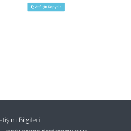
Atıf İçin Kopyala
letişim Bilgileri