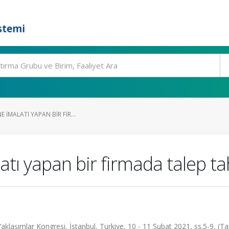
stemi
E IMALATI YAPAN BIR FIR...
latı yapan bir firmada talep 
r Yaklaşımlar Kongresi, İstanbul, Türkiye, 10 - 11 Şubat 2021, ss.5-9, (