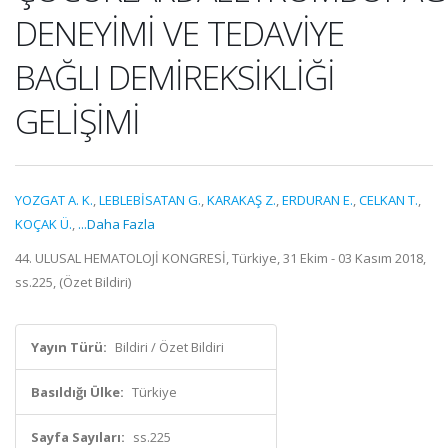
DENEYİMİ VE TEDAVİYE
BAĞLI DEMİREKSİKLİĞİ
GELİŞİMİ
YOZGAT A. K.
,
LEBLEBİSATAN G.
,
KARAKAŞ Z.
,
ERDURAN E.
,
CELKAN T.
,
KOÇAK Ü.
,
...Daha Fazla
44. ULUSAL HEMATOLOJİ KONGRESİ, Türkiye, 31 Ekim - 03 Kasım 2018,
ss.225, (Özet Bildiri)
Yayın Türü:
Bildiri / Özet Bildiri
Basıldığı Ülke:
Türkiye
Sayfa Sayıları:
ss.225