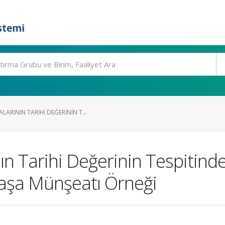
stemi
RININ TARIHI DEĞERININ T...
Tarihi Değerinin Tespitinde 
aşa Münşeatı Örneği