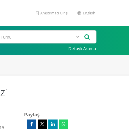
Araştırmacı Girişi
English
Detaylı Arama
zi
Paylaş
 19