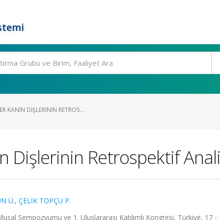
stemi
 KANIN DIŞLERININ RETROS...
 Dişlerinin Retrospektif Anali
N Ü.
,
ÇELİK TOPÇU P.
Ulusal Sempozyumu ve 1. Uluslararası Katılımlı Kongresi, Türkiye, 17 -