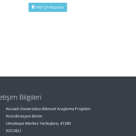
Atıf İçin Kopyala
letişim Bilgileri
Kocaeli Üniversitesi Bilimsel Araştırma Projeleri
Koordinasyon Birimi
Umuttepe Merkez Yerleşkesi, 41380
KOCAELİ