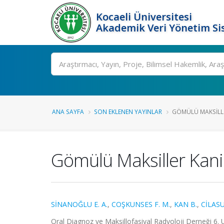
Kocaeli Üniversitesi
Akademik Veri Yönetim Si
Ara
ANA SAYFA
SON EKLENEN YAYINLAR
GÖMÜLÜ MAKSILLER
Gömülü Maksiller Kanin
SİNANOĞLU E. A.
,
COŞKUNSES F. M.
,
KAN B.
,
CİLASU
Oral Diagnoz ve Maksillofasiyal Radyoloji Derneği 6. 