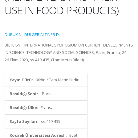
USE IN FOOD PRODUCTS)
DURUK N.
,
DÜLGER ALTINER D.
BİLTEK-VIII INTERNATIONAL SYMPOSIUM ON CURRENT DEVELOPMENTS
IN SCIENCE, TECHNOLOGY AND SOCIAL SCIENCES, Paris, Fransa, 24 -
26 Ekim 2023, ss.419-435, (Tam Metin Bildiri)
Yayın Türü:
Bildiri / Tam Metin Bildiri
Basıldığı Şehir:
Paris
Basıldığı Ülke:
Fransa
Sayfa Sayıları:
ss.419-435
Kocaeli Üniversitesi Adresli:
Evet