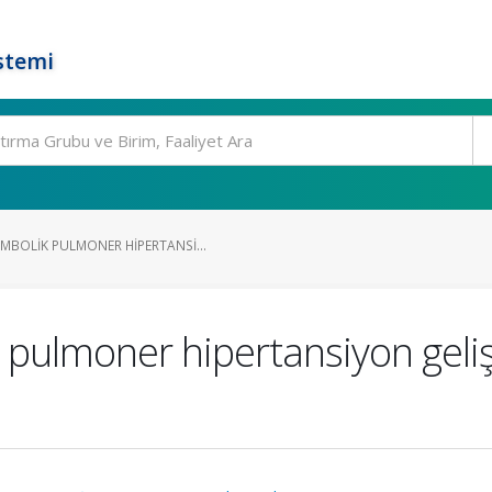
stemi
BOLIK PULMONER HIPERTANSI...
ulmoner hipertansiyon gelişi