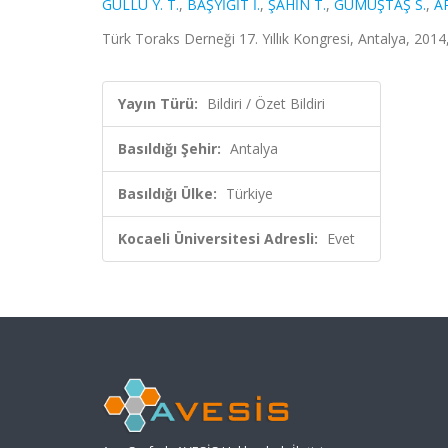
GÜLLÜ Y. T.
,
BAŞYİĞİT İ.
,
ŞAHİN T.
,
GÜMÜŞTAŞ S.
,
A
Türk Toraks Derneği 17. Yıllık Kongresi, Antalya, 2014,
Yayın Türü:
Bildiri / Özet Bildiri
Basıldığı Şehir:
Antalya
Basıldığı Ülke:
Türkiye
Kocaeli Üniversitesi Adresli:
Evet