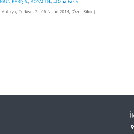
RGUN BARIŞ S.
,
BOYACI H.
,
...Daha Fazla
 Antalya, Türkiye, 2 - 06 Nisan 2014, (Özet Bildiri)
İ