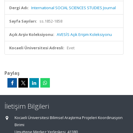
Dergi Adı:
International SOCIAL SCIENCES STUDIES Journal
Sayfa Sayıları:
ss.1852-1858
Açık Arşiv Koleksiyonu:
AVESİS Açık Erişim Koleksiyonu
Kocaeli Üniversitesi Adresli:
Evet
Paylaş
İletişim Bilgileri
Kocaeli Üniversitesi Bilimsel Araştırma Projeleri Koordinasyon
Birimi
Umuttepe Merkez Yerleşkesi, 41380