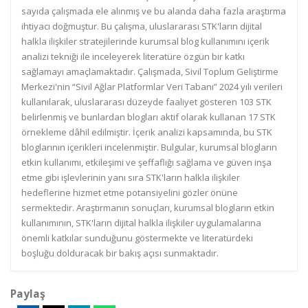
sayıda çalışmada ele alınmış ve bu alanda daha fazla araştırma
ihtiyacı doğmuştur. Bu çalışma, uluslararası STK'ların dijital
halkla ilişkiler stratejilerinde kurumsal blog kullanımını içerik
analizi tekniği ile inceleyerek literatüre özgün bir katkı
sağlamayı amaçlamaktadır. Çalışmada, Sivil Toplum Geliştirme
Merkezi'nin “Sivil Ağlar Platformlar Veri Tabanı” 2024 yılı verileri
kullanılarak, uluslararası düzeyde faaliyet gösteren 103 STK
belirlenmiş ve bunlardan blogları aktif olarak kullanan 17 STK
örnekleme dâhil edilmiştir. İçerik analizi kapsamında, bu STK
bloglarının içerikleri incelenmiştir. Bulgular, kurumsal blogların
etkin kullanımı, etkileşimi ve şeffaflığı sağlama ve güven inşa
etme gibi işlevlerinin yanı sıra STK'ların halkla ilişkiler
hedeflerine hizmet etme potansiyelini gözler önüne
sermektedir. Araştırmanın sonuçları, kurumsal blogların etkin
kullanımının, STK'ların dijital halkla ilişkiler uygulamalarına
önemli katkılar sunduğunu göstermekte ve literatürdeki
boşluğu dolduracak bir bakış açısı sunmaktadır.
Paylaş