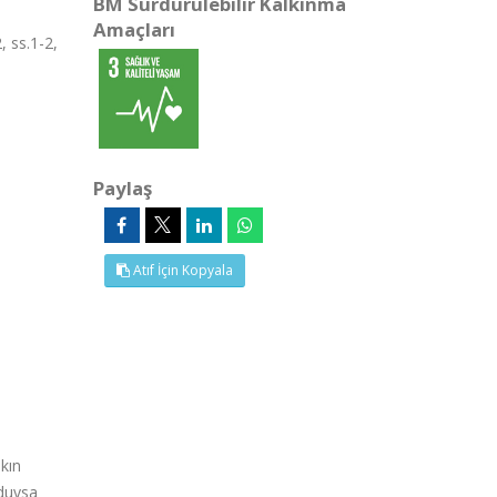
BM Sürdürülebilir Kalkınma
Amaçları
 ss.1-2,
Paylaş
Atıf İçin Kopyala
kın
lduysa