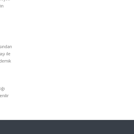
in
i
ısından
şı ile
ademik
ığı
nilir