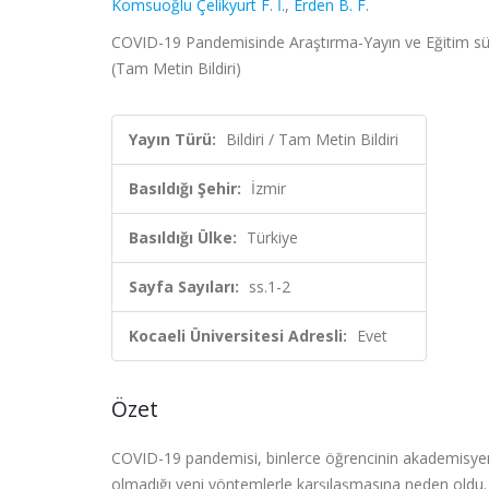
Komsuoğlu Çelikyurt F. İ.
,
Erden B. F.
COVID-19 Pandemisinde Araştırma-Yayın ve Eğitim süre
(Tam Metin Bildiri)
Yayın Türü:
Bildiri / Tam Metin Bildiri
Basıldığı Şehir:
İzmir
Basıldığı Ülke:
Türkiye
Sayfa Sayıları:
ss.1-2
Kocaeli Üniversitesi Adresli:
Evet
Özet
COVID-19 pandemisi, binlerce öğrencinin akademisyeni
olmadığı yeni yöntemlerle karşılaşmasına neden oldu