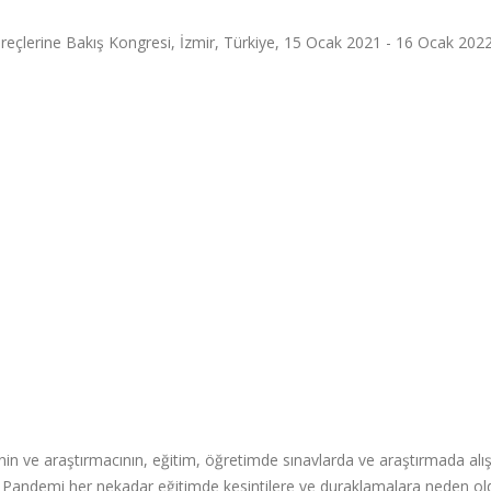
çlerine Bakış Kongresi, İzmir, Türkiye, 15 Ocak 2021 - 16 Ocak 2022,
n ve araştırmacının, eğitim, öğretimde sınavlarda ve araştırmada alış
. Pandemi her nekadar eğitimde kesintilere ve duraklamalara neden o