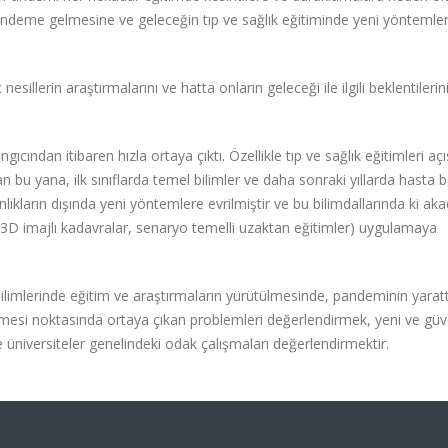
gündeme gelmesine ve geleceğin tıp ve sağlık eğitiminde yeni yöntemler
sillerin araştırmalarını ve hatta onların geleceği ile ilgili beklentilerin
ından itibaren hızla ortaya çıktı. Özellikle tıp ve sağlık eğitimleri aç
 bu yana, ilk sınıflarda temel bilimler ve daha sonraki yıllarda hasta ba
lıkların dışında yeni yöntemlere evrilmiştir ve bu bilimdallarında ki ak
 3D imajlı kadavralar, senaryo temelli uzaktan eğitimler) uygulamaya
ilimlerinde eğitim ve araştırmaların yürütülmesinde, pandeminin yaratt
si noktasında ortaya çıkan problemleri değerlendirmek, yeni ve güve
 üniversiteler genelindeki odak çalışmaları değerlendirmektir.