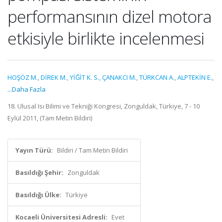
performansının dizel motora
etkisiyle birlikte incelenmesi
HOŞÖZ M.
,
DİREK M.
,
YİĞİT K. S.
,
ÇANAKCI M.
,
TÜRKCAN A.
,
ALPTEKİN E.
,
...Daha Fazla
18. Ulusal Isı Bilimi ve Tekniği Kongresi, Zonguldak, Türkiye, 7 - 10
Eylül 2011, (Tam Metin Bildiri)
Yayın Türü:
Bildiri / Tam Metin Bildiri
Basıldığı Şehir:
Zonguldak
Basıldığı Ülke:
Türkiye
Kocaeli Üniversitesi Adresli:
Evet