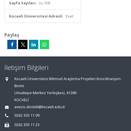
Sayfa Sayıları:
ss.158
Kocaeli Üniversitesi Adresli:
Evet
Paylaş
İletişim Bilgileri
Kocaeli Üniversitesi Bilimsel Araştırma Projeleri Koordinasyon
Birimi
Umuttepe Merkez Yerleşkesi, 41380
KOCAELİ
avesis.destek@kocaeli.edu.tr
0262 303 11 09
0262 303 11 23