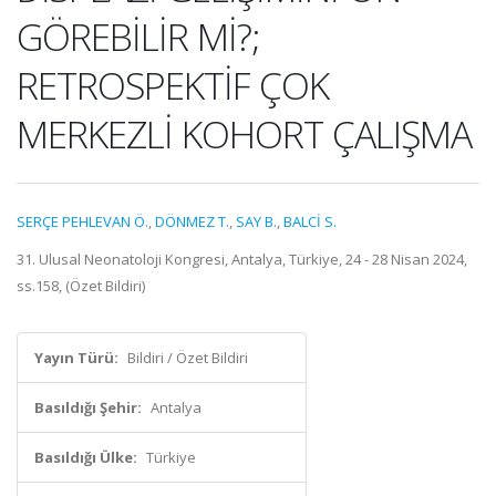
GÖREBİLİR Mİ?;
RETROSPEKTİF ÇOK
MERKEZLİ KOHORT ÇALIŞMA
SERÇE PEHLEVAN Ö.
,
DÖNMEZ T.
,
SAY B.
,
BALCİ S.
31. Ulusal Neonatoloji Kongresi, Antalya, Türkiye, 24 - 28 Nisan 2024,
ss.158, (Özet Bildiri)
Yayın Türü:
Bildiri / Özet Bildiri
Basıldığı Şehir:
Antalya
Basıldığı Ülke:
Türkiye