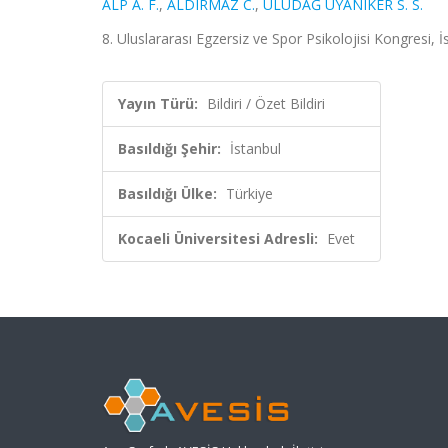
ALP A. F.
,
ALDIRMAZ C.
,
ULUDAĞ UYANIKER S. S.
8.⁠ ⁠Uluslararası Egzersiz ve Spor Psikolojisi Kongresi, 
Yayın Türü:
Bildiri / Özet Bildiri
Basıldığı Şehir:
İstanbul
Basıldığı Ülke:
Türkiye
Kocaeli Üniversitesi Adresli:
Evet