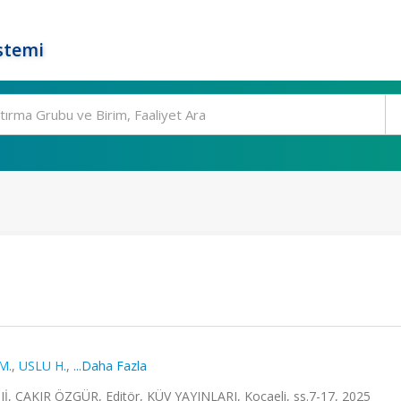
stemi
M.
,
USLU H.
,
...Daha Fazla
ÇAKIR ÖZGÜR, Editör, KÜV YAYINLARI, Kocaeli, ss.7-17, 2025