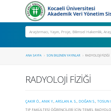
Kocaeli Üniversitesi
Akademik Veri Yönetim Si
Ara
ANA SAYFA
SON EKLENEN YAYINLAR
RADYOLOJİ FİZİĞİ
RADYOLOJİ FİZİĞİ
ÇAKIR Ö.
,
ANIK Y.
,
ARSLAN A. S.
,
DOĞAN S.
,
TOSUN 
TIP FAKÜLTESİ ÖĞRENCİLERİ İÇİN TEMEL RADYOLOJİ, 