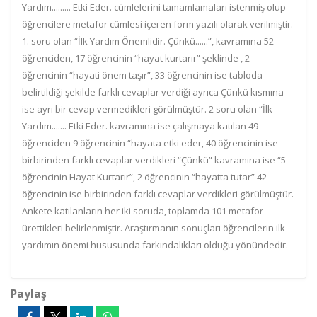
Yardım......... Etki Eder. cümlelerini tamamlamaları istenmiş olup
öğrencilere metafor cümlesi içeren form yazılı olarak verilmiştir.
1. soru olan “İlk Yardım Önemlidir. Çünkü......”, kavramına 52
öğrenciden, 17 öğrencinin “hayat kurtarır” şeklinde , 2
öğrencinin “hayati önem taşır”, 33 öğrencinin ise tabloda
belirtildiği şekilde farklı cevaplar verdiği ayrıca Çünkü kısmına
ise ayrı bir cevap vermedikleri görülmüştür. 2 soru olan “İlk
Yardım....... Etki Eder. kavramına ise çalışmaya katılan 49
öğrenciden 9 öğrencinin “hayata etki eder, 40 öğrencinin ise
birbirinden farklı cevaplar verdikleri “Çünkü” kavramına ise “5
öğrencinin Hayat Kurtarır”, 2 öğrencinin “hayatta tutar” 42
öğrencinin ise birbirinden farklı cevaplar verdikleri görülmüştür.
Ankete katılanların her iki soruda, toplamda 101 metafor
ürettikleri belirlenmiştir. Araştırmanın sonuçları öğrencilerin ilk
yardımın önemi hususunda farkındalıkları olduğu yönündedir.
Paylaş