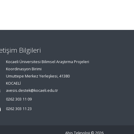
letişim Bilgileri
Kocaeli Üniversitesi Bilimsel Araştırma Projeleri
Koordinasyon Birimi
Umuttepe Merkez Yerleşkesi, 41380
KOCAELİ
avesis.destek@kocaeli.edu.tr
0262 303 11 09
0262 303 11 23
Abis Teknoloji
© 2026