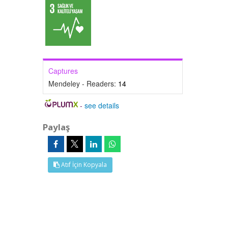
Captures
Mendeley - Readers:
14
-
see details
Paylaş
Atıf İçin Kopyala