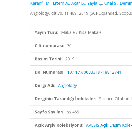
Karanfil M.
,
Ertem A.
,
Açar B.
,
Yayla Ç.
,
Ünal S.
,
Demirt
Angiology, cilt.70, ss.469, 2019 (SCI-Expanded, Scopu
Yayın Türü:
Makale / Kısa Makale
Cilt numarası:
70
Basım Tarihi:
2019
Doi Numarası:
10.1177/0003319718812741
Dergi Adı:
Angiology
Derginin Tarandığı İndeksler:
Science Citation
Sayfa Sayıları:
ss.469
Açık Arşiv Koleksiyonu:
AVESİS Açık Erişim Kole