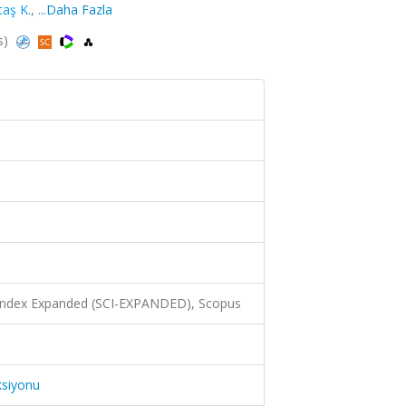
aş K.
,
...Daha Fazla
s)
 Index Expanded (SCI-EXPANDED), Scopus
ksiyonu