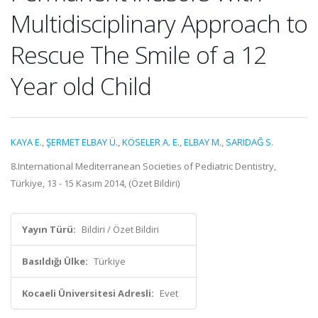
Multidisciplinary Approach to
Rescue The Smile of a 12
Year old Child
KAYA E.
,
ŞERMET ELBAY Ü.
,
KÖSELER A. E.
,
ELBAY M.
,
SARIDAĞ S.
8.International Mediterranean Societies of Pediatric Dentistry,
Türkiye, 13 - 15 Kasım 2014, (Özet Bildiri)
Yayın Türü:
Bildiri / Özet Bildiri
Basıldığı Ülke:
Türkiye
Kocaeli Üniversitesi Adresli:
Evet