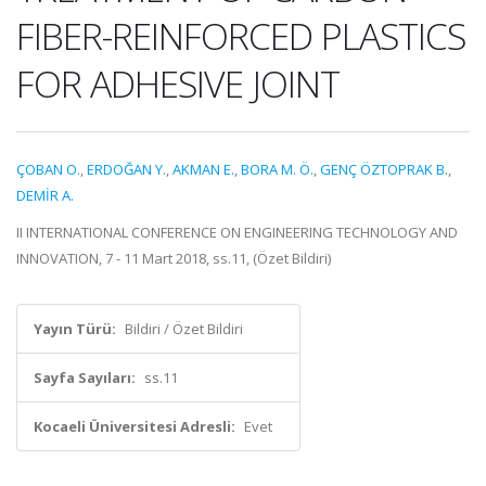
FIBER-REINFORCED PLASTICS
FOR ADHESIVE JOINT
ÇOBAN O.
,
ERDOĞAN Y.
,
AKMAN E.
,
BORA M. Ö.
,
GENÇ ÖZTOPRAK B.
,
DEMİR A.
II INTERNATIONAL CONFERENCE ON ENGINEERING TECHNOLOGY AND
INNOVATION, 7 - 11 Mart 2018, ss.11, (Özet Bildiri)
Yayın Türü:
Bildiri / Özet Bildiri
Sayfa Sayıları:
ss.11
Kocaeli Üniversitesi Adresli:
Evet