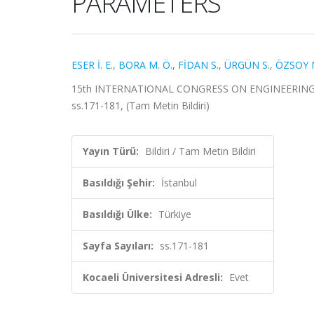
PARAMETERS
ESER İ. E.
,
BORA M. Ö.
,
FİDAN S.
,
ÜRGÜN S.
,
ÖZSOY M
15th INTERNATIONAL CONGRESS ON ENGINEERING A
ss.171-181, (Tam Metin Bildiri)
Yayın Türü:
Bildiri / Tam Metin Bildiri
Basıldığı Şehir:
İstanbul
Basıldığı Ülke:
Türkiye
Sayfa Sayıları:
ss.171-181
Kocaeli Üniversitesi Adresli:
Evet