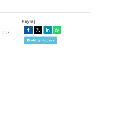
Paylaş
 2026,
Atıf İçin Kopyala