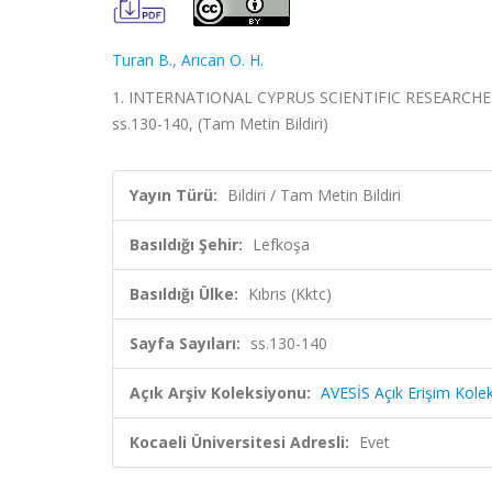
Turan B.
,
Arıcan O. H.
1. INTERNATIONAL CYPRUS SCIENTIFIC RESEARCHES A
ss.130-140, (Tam Metin Bildiri)
Yayın Türü:
Bildiri / Tam Metin Bildiri
Basıldığı Şehir:
Lefkoşa
Basıldığı Ülke:
Kıbrıs (Kktc)
Sayfa Sayıları:
ss.130-140
Açık Arşiv Koleksiyonu:
AVESİS Açık Erişim Kole
Kocaeli Üniversitesi Adresli:
Evet