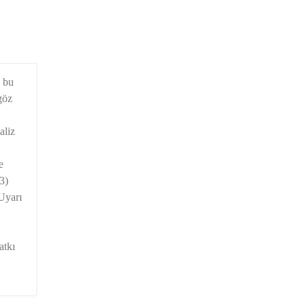
u bu
göz
aliz
e
3)
Uyarı
atkı