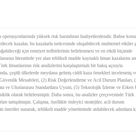
n operasyonlarında yüksek risk barındıran faaliyetlerdendir. Bahse kon
bilecek kazalar, bu kazalarla neticesinde oluşabilecek muhtemel etkiler 
oğabileceği için emniyet tedbirlerinin belirlenmesi ve en etkili biçimde
rarası literatürde yer alan tehlikeli madde kaynaklı liman kazalarını an
rk limanlarının risk analizlerini karşılaştırmalı bir bakış açısıyla
da, çeşitli ülkelerde meydana gelmiş ciddi kaza örnekleri incelenmiş v
 Güvenlik Mesafeleri, (2) Risk Değerlendirme ve Acil Durum Planları, (
ata ve Uluslararası Standartlara Uyum, (5) Teknolojik İzleme ve Erken 
klik olarak belirlenmiştir. Daha sonra, bu analizler çerçevesinde Türk
rı tartışılmıştır. Çalışma, özellikle önleyici stratejiler, acil durum
n öneriler sunarak, tehlikeli madde yönetiminde atılabilecek adımlara k