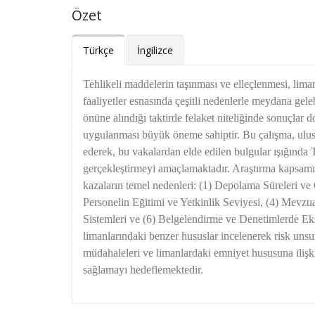
Özet
Türkçe
İngilizce
Tehlikeli maddelerin taşınması ve elleçlenmesi, lima
faaliyetler esnasında çeşitli nedenlerle meydana gele
önüne alındığı taktirde felaket niteliğinde sonuçlar d
uygulanması büyük öneme sahiptir. Bu çalışma, ulusla
ederek, bu vakalardan elde edilen bulgular ışığında Tü
gerçekleştirmeyi amaçlamaktadır. Araştırma kapsamın
kazaların temel nedenleri: (1) Depolama Süreleri ve
Personelin Eğitimi ve Yetkinlik Seviyesi, (4) Mevzu
Sistemleri ve (6) Belgelendirme ve Denetimlerde Eksi
limanlarındaki benzer hususlar incelenerek risk unsurla
müdahaleleri ve limanlardaki emniyet hususuna ilişki
sağlamayı hedeflemektedir.