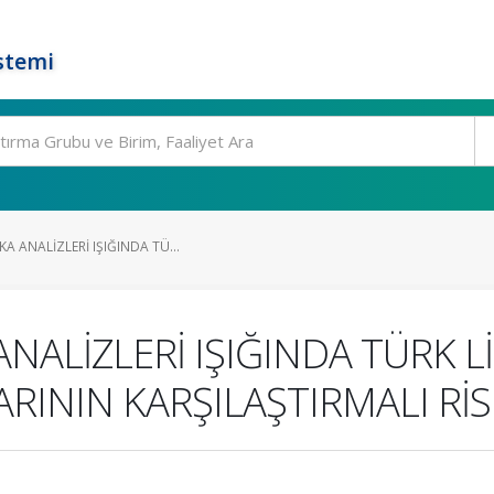
stemi
A ANALİZLERİ IŞIĞINDA TÜ...
NALİZLERİ IŞIĞINDA TÜRK 
NIN KARŞILAŞTIRMALI RİSK