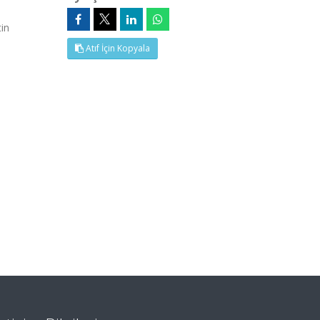
in
Atıf İçin Kopyala