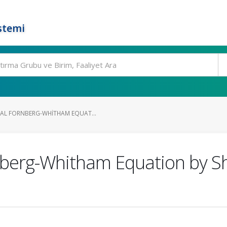
stemi
AL FORNBERG-WHITHAM EQUAT...
nberg-Whitham Equation by Sh