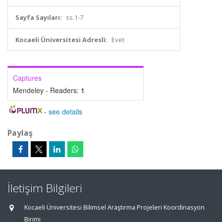
Sayfa Sayıları:
ss.1-7
Kocaeli Üniversitesi Adresli:
Evet
Captures
Mendeley - Readers:
1
-
see details
Paylaş
İletişim Bilgileri
Kocaeli Üniversitesi Bilimsel Araştırma Projeleri Koordinasyon
Birimi