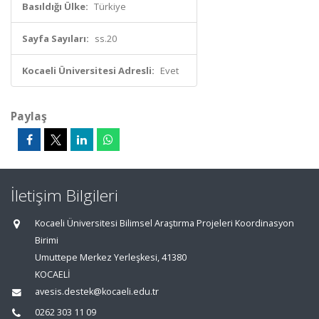
Basıldığı Ülke:
Türkiye
Sayfa Sayıları:
ss.20
Kocaeli Üniversitesi Adresli:
Evet
Paylaş
İletişim Bilgileri
Kocaeli Üniversitesi Bilimsel Araştırma Projeleri Koordinasyon
Birimi
Umuttepe Merkez Yerleşkesi, 41380
KOCAELİ
avesis.destek@kocaeli.edu.tr
0262 303 11 09