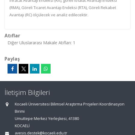
İhracat Avantajı Endeksi (RX), göreli İthalat Avantajı Endeksi
(RMA), Göreli Ticaret Avantajı Endeksi (RTA), Göreli Rekabet
Avantajı (RC) ölçülecek ve analiz edilecektir.
Atıflar
Diğer Uluslararası Makale Atıfları: 1
Paylaş
İletişim Bilgileri
Kocaeli Üniversitesi Bilimsel Araştırma Projeleri Koordinasyon
Birimi
Umuttepe Merkez Yerleşkesi, 41380
KOCAELİ
avesis.destek@kocaeli.edu.tr