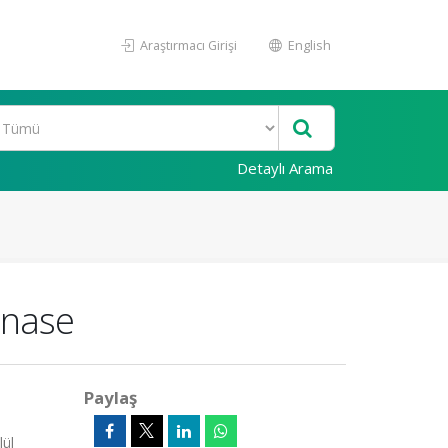
Araştırmacı Girişi
English
Detaylı Arama
anase
Paylaş
lül