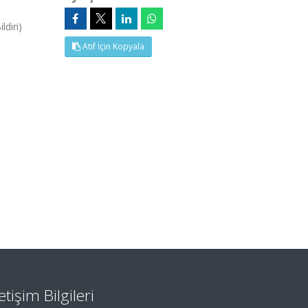
diri)
Atıf İçin Kopyala
letişim Bilgileri