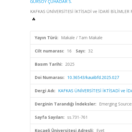
GÜRSOY ÇUHADAR S.
KAFKAS ÜNİVERSİTESİ İKTİSADİ ve İDARİ BİLİMLER FAK
Yayın Türü:
Makale / Tam Makale
Cilt numarası:
16
Sayı:
32
Basım Tarihi:
2025
Doi Numarası:
10.36543/kauiibfd.2025.027
Dergi Adı:
KAFKAS ÜNİVERSİTESİ İKTİSADİ ve İD
Derginin Tarandığı İndeksler:
Emerging Sources
Sayfa Sayıları:
ss.731-761
Kocaeli Üniversitesi Adresli:
Evet