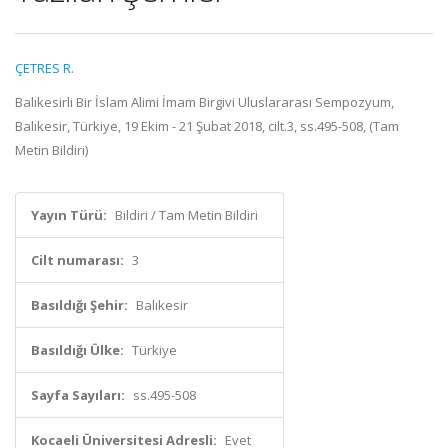
ÇETRES R.
Balıkesirli Bir İslam Alimi İmam Birgivi Uluslararası Sempozyum,
Balıkesir, Türkiye, 19 Ekim - 21 Şubat 2018, cilt.3, ss.495-508, (Tam
Metin Bildiri)
Yayın Türü:
Bildiri / Tam Metin Bildiri
Cilt numarası:
3
Basıldığı Şehir:
Balıkesir
Basıldığı Ülke:
Türkiye
Sayfa Sayıları:
ss.495-508
Kocaeli Üniversitesi Adresli:
Evet