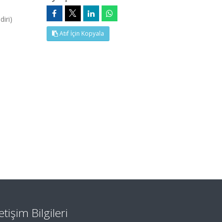
iri)
Atıf İçin Kopyala
letişim Bilgileri