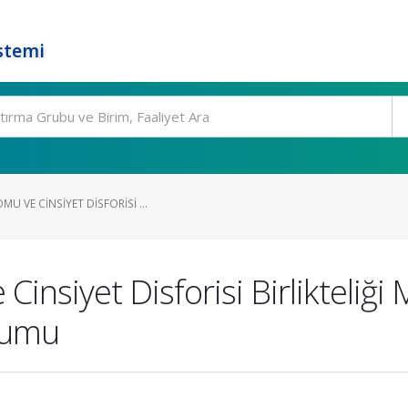
stemi
U VE CINSIYET DISFORISI ...
siyet Disforisi Birlikteliği Mi
unumu