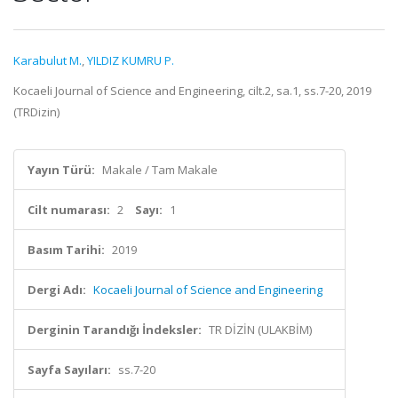
Karabulut M.
,
YILDIZ KUMRU P.
Kocaeli Journal of Science and Engineering, cilt.2, sa.1, ss.7-20, 2019
(TRDizin)
Yayın Türü:
Makale / Tam Makale
Cilt numarası:
2
Sayı:
1
Basım Tarihi:
2019
Dergi Adı:
Kocaeli Journal of Science and Engineering
Derginin Tarandığı İndeksler:
TR DİZİN (ULAKBİM)
Sayfa Sayıları:
ss.7-20