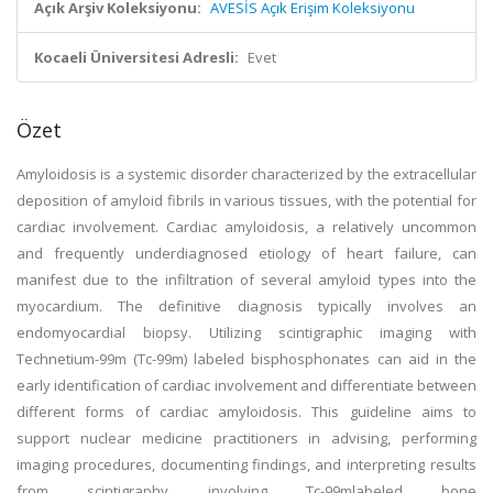
Açık Arşiv Koleksiyonu:
AVESİS Açık Erişim Koleksiyonu
Kocaeli Üniversitesi Adresli:
Evet
Özet
Amyloidosis is a systemic disorder characterized by the extracellular
deposition of amyloid fibrils in various tissues, with the potential for
cardiac involvement. Cardiac amyloidosis, a relatively uncommon
and frequently underdiagnosed etiology of heart failure, can
manifest due to the infiltration of several amyloid types into the
myocardium. The definitive diagnosis typically involves an
endomyocardial biopsy. Utilizing scintigraphic imaging with
Technetium-99m (Tc-99m) labeled bisphosphonates can aid in the
early identification of cardiac involvement and differentiate between
different forms of cardiac amyloidosis. This guideline aims to
support nuclear medicine practitioners in advising, performing
imaging procedures, documenting findings, and interpreting results
from scintigraphy involving Tc-99mlabeled bone