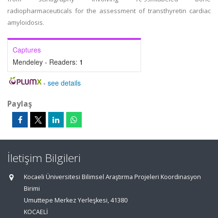
radiopharmaceuticals for the assessment of transthyretin cardiac
amyloidosis.
Captures
Mendeley - Readers:
1
-
see details
Paylaş
İletişim Bilgileri
Kocaeli Üniversitesi Bilimsel Araştırma Projeleri Koordinasyon
Birimi
Umuttepe Merkez Yerleşkesi, 41380
KOCAELİ