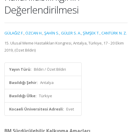
Değerlendirilmesi
GÜLAĞIZ F.
,
ÖZCAN H.
,
ŞAHİN S.
,
GÜLER S. A.
,
ŞİMŞEK T.
,
CANTÜRK N. Z.
15. Ulusal Meme Hastalıkları Kongresi, Antalya, Türkiye, 17 - 20 Ekim
2019, (Özet Bildiri)
Yayın Türü:
Bildiri / Özet Bildiri
Basıldığı Şehir:
Antalya
Basıldığı Ülke:
Türkiye
Kocaeli Üniversitesi Adresli:
Evet
BM Sürdürülebilir Kalkınma Amaçları