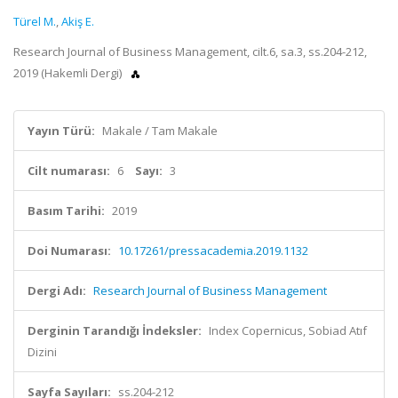
Türel M.
,
Akiş E.
Research Journal of Business Management, cilt.6, sa.3, ss.204-212,
2019 (Hakemli Dergi)
Yayın Türü:
Makale / Tam Makale
Cilt numarası:
6
Sayı:
3
Basım Tarihi:
2019
Doi Numarası:
10.17261/pressacademia.2019.1132
Dergi Adı:
Research Journal of Business Management
Derginin Tarandığı İndeksler:
Index Copernicus, Sobiad Atıf
Dizini
Sayfa Sayıları:
ss.204-212