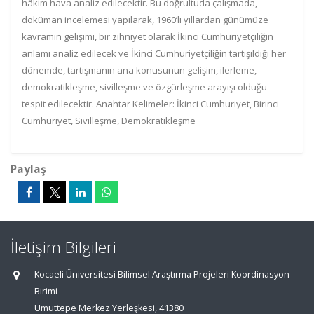
hâkim hava analiz edilecektir. Bu doğrultuda çalışmada,
doküman incelemesi yapılarak, 1960’lı yıllardan günümüze
kavramın gelişimi, bir zihniyet olarak İkinci Cumhuriyetçiliğin
anlamı analiz edilecek ve İkinci Cumhuriyetçiliğin tartışıldığı her
dönemde, tartışmanın ana konusunun gelişim, ilerleme,
demokratikleşme, sivilleşme ve özgürleşme arayışı olduğu
tespit edilecektir. Anahtar Kelimeler: İkinci Cumhuriyet, Birinci
Cumhuriyet, Sivilleşme, Demokratikleşme
Paylaş
İletişim Bilgileri
Kocaeli Üniversitesi Bilimsel Araştırma Projeleri Koordinasyon
Birimi
Umuttepe Merkez Yerleşkesi, 41380