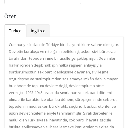
Özet
Türkçe
İngilizce
Cumhuriyet’in ilanı ile Türkiye bir dizi yeniliklere sahne olmuştur.
Devletin kuruluşu ve niteliğinin belirlenişi, asker-sivil bürokrasi
tarafından, tepeden inme bir usulle gerçekleşmiştir. Devrimler
halkın içinden değil; halk için halka rağmen anlayışıyla
sürdürülmüştür. Tek parti ideolojisine dayanan, sivilleşme,
özgürleşme ve sivil toplumdan söz etmeye imkân dahi olmayan
bu dönemde toplum devlete değil, devlet topluma biçim
vermiştir. 1923-1945 arasında sınırlanan ve tek parti dönemi
olması ile karakterize olan bu dönem, süreç içerisinde ceberut,
tepeden inmeci, askeri bürokratik, seçkinci, baskıcı, otoriter ve
aşkın devlet nitelemeleriyle tanımlanmıştır. Sıralı darbeler ile
malul olan Türk siyasal hayatında, çok partili hayata geçişle
birlikte sivilleşmeye ve liberalleşmeye kapı aralanmış olsa da