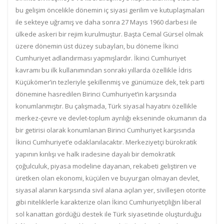
bu gelişim öncelikle dönemin iç siyasi gerilim ve kutuplaşmaları
ile sekteye uğramış ve daha sonra 27 Mayıs 1960 darbesi ile
ülkede askeri bir rejim kurulmuştur. Başta Cemal Gürsel olmak
üzere dönemin üst düzey subayları, bu döneme İkinci
Cumhuriyet adlandırması yapmışlardır. İkinci Cumhuriyet
kavramı bu ilk kullanımından sonraki yıllarda özellikle İdris
Küçükömer’in tezleriyle şekillenmiş ve günümüze dek, tek parti
dönemine hasredilen Birinci Cumhuriyet’in karşısında
konumlanmıştır. Bu çalışmada, Türk siyasal hayatını özellikle
merkez-çevre ve devlet-toplum ayrılığı ekseninde okumanın da
bir getirisi olarak konumlanan Birinci Cumhuriyet karşısında
İkinci Cumhuriyet’e odaklanılacaktır. Merkeziyetçi bürokratik
yapının kırılışı ve halk iradesine dayalı bir demokratik
çoğulculuk, piyasa modeline dayanan, rekabeti geliştiren ve
üretken olan ekonomi, küçülen ve buyurgan olmayan devlet,
siyasal alanın karşısında sivil alana açılan yer, sivilleşen otorite
gibi niteliklerle karakterize olan İkinci Cumhuriyetçiliğin liberal
sol kanattan gördüğü destek ile Türk siyasetinde oluşturduğu