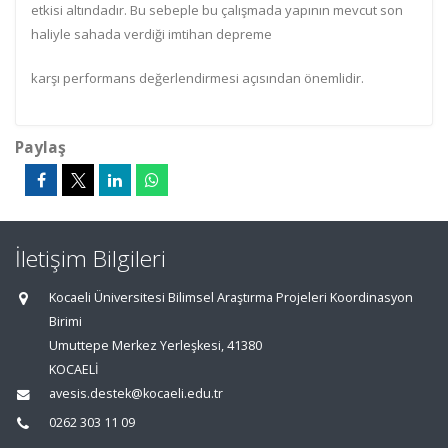
etkisi altındadır. Bu sebeple bu çalışmada yapının mevcut son
haliyle sahada verdiği imtihan depreme
karşı performans değerlendirmesi açısından önemlidir.
Paylaş
İletişim Bilgileri
Kocaeli Üniversitesi Bilimsel Araştırma Projeleri Koordinasyon
Birimi
Umuttepe Merkez Yerleşkesi, 41380
KOCAELİ
avesis.destek@kocaeli.edu.tr
0262 303 11 09