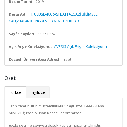
Basım Tarihi:
2019
Dergi Adı:
III. ULUSLARARASI BATTALGAZİ BİLİMSEL
ÇALIŞMALAR KONGRESİ TAM METİN KITABI
Sayfa Sayıları:
ss.351-367
Açık Arşiv Koleksiyonu:
AVESİS Açık Erişim Koleksiyonu
Kocaeli Üniversitesi Adresli:
Evet
Özet
Türkçe
İngilizce
Fatih camii bütün müştemilatıyla 17 Ağustos 1999 7.4 Mw
büyüklüğünde oluşan Kocaeli depreminde
gözle seçilme seviyesi düşük yapısal hasarlar almıştır.