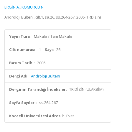
ERGİN A.
,
KÖMÜRCÜ N.
Androloji Bülteni, cilt.1, sa.26, ss.264-267, 2006 (TRDizin)
Yayın Türü:
Makale / Tam Makale
Cilt numarası:
1
Sayı:
26
Basım Tarihi:
2006
Dergi Adı:
Androloji Bülteni
Derginin Tarandığı İndeksler:
TR DİZİN (ULAKBİM)
Sayfa Sayıları:
ss.264-267
Kocaeli Üniversitesi Adresli:
Evet