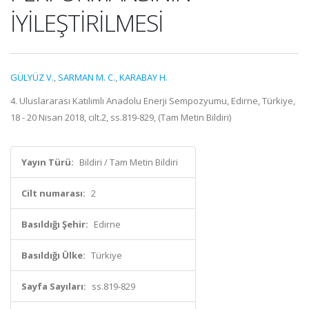
İYİLEŞTİRİLMESİ
GÜLYÜZ V.
,
SARMAN M. C.
,
KARABAY H.
4. Uluslararası Katılımlı Anadolu Enerji Sempozyumu, Edirne, Türkiye,
18 - 20 Nisan 2018, cilt.2, ss.819-829, (Tam Metin Bildiri)
Yayın Türü:
Bildiri / Tam Metin Bildiri
Cilt numarası:
2
Basıldığı Şehir:
Edirne
Basıldığı Ülke:
Türkiye
Sayfa Sayıları:
ss.819-829