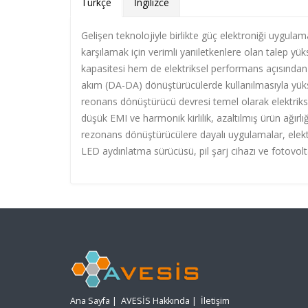
Türkçe
İngilizce
Gelişen teknolojiyle birlikte güç elektroniği uygulam
karşılamak için verimli yarıiletkenlere olan talep y
kapasitesi hem de elektriksel performans açısından
akım (DA-DA) dönüştürücülerde kullanılmasıyla yük
reonans dönüştürücü devresi temel olarak elektriks
düşük EMI ve harmonik kirlilik, azaltılmış ürün ağırl
rezonans dönüştürücülere dayalı uygulamalar, elektr
LED aydınlatma sürücüsü, pil şarj cihazı ve fotovolta
Ana Sayfa
|
AVESİS Hakkında
|
İletişim