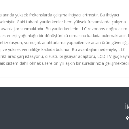
alarında yüksek frekanslarda çalışma ihtiyacı artmıştır. Bu ihtiyacı
ükselmiştir. GaN tabanlı yarıiletkenler hem yüksek frekanslarda çalışma
 avantajlar sunmaktadır. Bu yarıiletkenlerin LLC rezonans doğru akım
sek enerji yoğunluğu bir dönüştürücü olmasına katkıda bulnmaktadır.
el izolasyon, yumuşak anahtarlama yapabilen ve artan ürün güvenliği,
ığı ve yüksek verimliliğe katkıda bulunur. Bu avantajları nedeniyle, LLC
ikli araç şarj istasyonu, dizüstü bilgisayar adaptörü, LCD TV güç kayn
ik sistem dahil olmak üzere on yılı aşkın bir süredir hızla gelişmektedir
İ