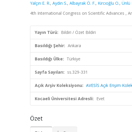
Yalçın E. R.
,
Aydın S.
,
Albayrak Ö. F.
,
Kırcıoğlu O.
,
Ünlü 
4th International Congress on Scientific Advances , Ank
Yayın Türü:
Bildiri / Özet Bildiri
Basıldığı Şehir:
Ankara
Basıldığı Ülke:
Türkiye
Sayfa Sayıları:
ss.329-331
Açık Arşiv Koleksiyonu:
AVESİS Açık Erişim Kole
Kocaeli Üniversitesi Adresli:
Evet
Özet