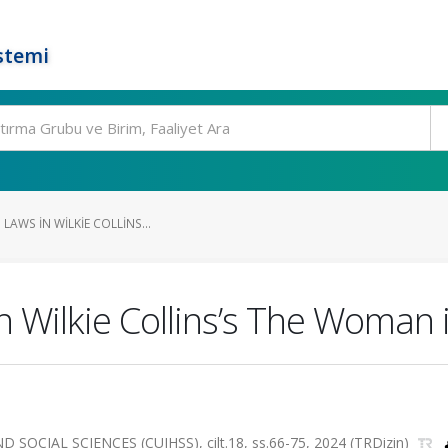
stemi
LAWS IN WILKIE COLLINS...
 in Wilkie Collins’s The Woma
CIAL SCIENCES (CUJHSS), cilt.18, ss.66-75, 2024 (TRDizin)