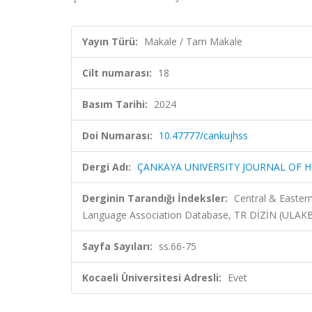
Yayın Türü:
Makale / Tam Makale
Cilt numarası:
18
Basım Tarihi:
2024
Doi Numarası:
10.47777/cankujhss
Dergi Adı:
ÇANKAYA UNIVERSITY JOURNAL OF H
Derginin Tarandığı İndeksler:
Central & Easter
Language Association Database, TR DİZİN (ULAK
Sayfa Sayıları:
ss.66-75
Kocaeli Üniversitesi Adresli:
Evet