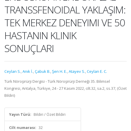
TRANSSFENOIDAL YAKLAŞIM:
TEK MERKEZ DENEYIMI VE 50
HASTANIN KLINIK
SONUÇLARI
Ceylan S.
,
Anık İ.
,
Çabuk B.
,
Şen H. E.
,
Atayev S.
,
Ceylan E. C.
Türk Nöroşirürji Dergisi - Türk Nöroşirürji Derneği 35. Bilimsel
Kongresi, Antalya, Türkiye, 24 - 27 Kasım 2022, cilt.32, sa.2, ss.37, (Özet
Bildiri)
Yayın Türü:
Bildiri / Özet Bildiri
Cilt numarası:
32