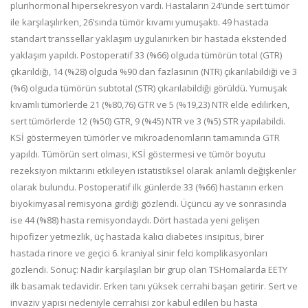
plurihormonal hipersekresyon vardı. Hastaların 24’ünde sert tümör
ile karşılaşılırken, 26’sında tümör kıvamı yumuşaktı. 49 hastada
standart transsellar yaklaşım uygulanırken bir hastada ekstended
yaklaşım yapıldı. Postoperatif 33 (%66) olguda tümörün total (GTR)
çıkarıldığı, 14 (%28) olguda %90 dan fazlasının (NTR) çıkarılabildiği ve 3
(%6) olguda tümörün subtotal (STR) çıkarılabildiği görüldü. Yumuşak
kıvamlı tümörlerde 21 (%80,76) GTR ve 5 (%19,23) NTR elde edilirken,
sert tümörlerde 12 (%50) GTR, 9 (%45) NTR ve 3 (%5) STR yapılabildi.
KSİ göstermeyen tümörler ve mikroadenomların tamamında GTR
yapıldı. Tümörün sert olması, KSİ göstermesi ve tümör boyutu
rezeksiyon miktarını etkileyen istatistiksel olarak anlamlı değişkenler
olarak bulundu. Postoperatif ilk günlerde 33 (%66) hastanın erken
biyokimyasal remisyona girdiği gözlendi. Üçüncü ay ve sonrasında
ise 44 (%88) hasta remisyondaydı. Dört hastada yeni gelişen
hipofizer yetmezlik, üç hastada kalıcı diabetes insipitus, birer
hastada rinore ve geçici 6. kraniyal sinir felci komplikasyonları
gözlendi. Sonuç: Nadir karşılaşılan bir grup olan TSHomalarda EETY
ilk basamak tedavidir. Erken tanı yüksek cerrahi başarı getirir. Sert ve
invaziv yapısı nedeniyle cerrahisi zor kabul edilen bu hasta