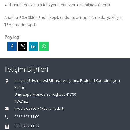
grubunun tedavisinin tersiyer merkezlerce yapılması önerilir.
Anahtar Sözcükler: Endoskopik endonazal transsfenoidal yaklaşım,
TSHoma, tirotoprin
Paylaş
İletişim Bilgileri
Kocaeli Üniversitesi Bilimsel Araştırma Projeleri Koordinasyon
Birimi
Umuttepe Merkez Yerleşkesi, 41380
KOCAELİ
avesis.destek@kocaeli.edu.tr
0262 303 11 09
0262 303 11 23