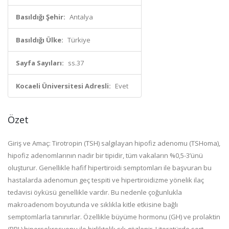
Basıldığı Şehir:
Antalya
Basıldığı Ülke:
Türkiye
Sayfa Sayıları:
ss.37
Kocaeli Üniversitesi Adresli:
Evet
Özet
Giriş ve Amaç: Tirotropin (TSH) salgılayan hipofiz adenomu (TSHoma),
hipofiz adenomlarının nadir bir tipidir, tüm vakaların %0,5-3’ünü
oluşturur. Genellikle hafif hipertiroidi semptomları ile başvuran bu
hastalarda adenomun geç tespiti ve hipertiroidizme yönelik ilaç
tedavisi öyküsü genellikle vardır. Bu nedenle çoğunlukla
makroadenom boyutunda ve sıklıkla kitle etkisine bağlı
semptomlarla tanınırlar. Özellikle büyüme hormonu (GH) ve prolaktin