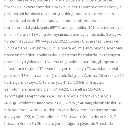
(PRL) hipersekresyonu ile birliktelik sık gözlenir. Literatürde sert,
fibrotik ve invaziv tümörler olarak bilinirler. Hipertiroidizm nedeniyle
peroperatif kardiyak riskler düşünüldüğünde cerrahi tedavisi zor
olarak kabul edilir. Bu çalışmayla, endoskopik endonazal
transsfenoidal yaklaşımla (EETY) ameliyat edilen 50 hasta ile, tersiyer
bir klinik olarak TSHoma deneyimimizi sunmayı amaçladık. Gereç ve
Yöntem: Ağustos 1997–Ağustos 2022, Kocaeli Üniversitesi Beyin ve
Sinir Cerrahisi kliniğinde EETY ile opere edilmiş 4026 hipofiz adenomu
hastasının verileri analiz edildi. Hipertiroid hastalarda TSH seviyesi
normal veya yüksekse TSHoma düşünüldü. Ardından, glikoprotein
alfasubunit ölçümü, TRH stimülasyon testi veya T3 baskılama testi
yapılarak TSHoma tanısı doğrulandı. Bulgular: Çalışma, 26 erkek ve 24
kadın içermekteydi. Ortalama yaş 41,32 (20-64) idi. Başvuru
semptomları: hipertiroidizm (31[%62]), kitle etkisi (25[%50]),
akromegali semptomları (9[%18]) ve hipofiz disfonksiyonuydu
(4[%8]). Ortalama tümör boyutu 21,12 mm (7-48 mm) olarak ölçüldü. (6
mikroadenom, 42 makroadenom ve 2 dev adenom) Kavernöz sinüs
invazyonu (KSİ) değerlendirmesi 28 hastada Knosp derece 1-2, 7
hastada Knosp 3a-3b-4 invazyon olduğunu gösterdi. 9 hastada