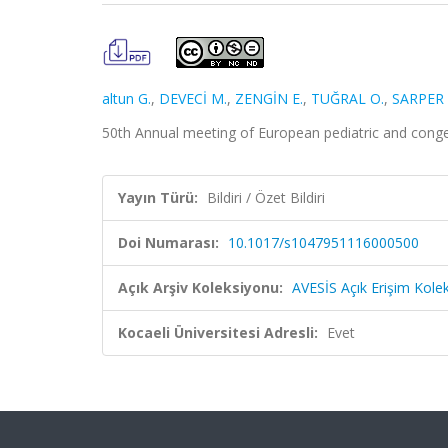
altun G.
,
DEVECİ M.
,
ZENGİN E.
,
TUĞRAL O.
,
SARPER 
50th Annual meeting of European pediatric and congeni
Yayın Türü:
Bildiri / Özet Bildiri
Doi Numarası:
10.1017/s1047951116000500
Açık Arşiv Koleksiyonu:
AVESİS Açık Erişim Kole
Kocaeli Üniversitesi Adresli:
Evet