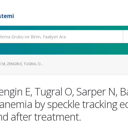
stemi
I M, ZENGIN E, TUGRAL O...
Zengin E, Tugral O, Sarper N, 
e anemia by speckle tracking 
nd after treatment.