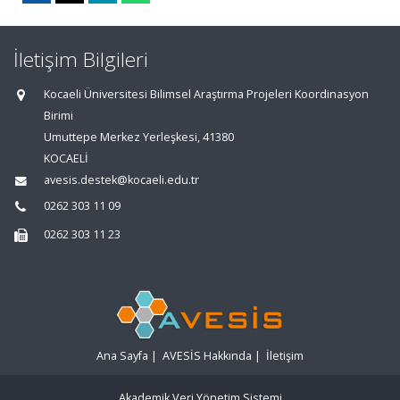
İletişim Bilgileri
Kocaeli Üniversitesi Bilimsel Araştırma Projeleri Koordinasyon
Birimi
Umuttepe Merkez Yerleşkesi, 41380
KOCAELİ
avesis.destek@kocaeli.edu.tr
0262 303 11 09
0262 303 11 23
Ana Sayfa
|
AVESİS Hakkında
|
İletişim
Akademik Veri Yönetim Sistemi