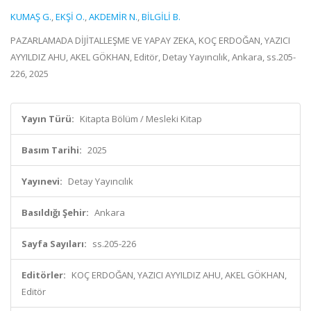
KUMAŞ G.
,
EKŞİ O.
,
AKDEMİR N.
,
BİLGİLİ B.
PAZARLAMADA DİJİTALLEŞME VE YAPAY ZEKA, KOÇ ERDOĞAN, YAZICI
AYYILDIZ AHU, AKEL GÖKHAN, Editör, Detay Yayıncılık, Ankara, ss.205-
226, 2025
Yayın Türü:
Kitapta Bölüm / Mesleki Kitap
Basım Tarihi:
2025
Yayınevi:
Detay Yayıncılık
Basıldığı Şehir:
Ankara
Sayfa Sayıları:
ss.205-226
Editörler:
KOÇ ERDOĞAN, YAZICI AYYILDIZ AHU, AKEL GÖKHAN,
Editör