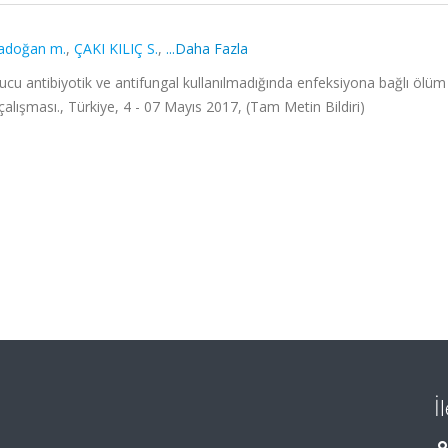
adoğan m.
,
ÇAKI KILIÇ S.
,
...Daha Fazla
u antibiyotik ve antifungal kullanılmadığında enfeksiyona bağlı ölüm s
çalışması., Türkiye, 4 - 07 Mayıs 2017, (Tam Metin Bildiri)
İ