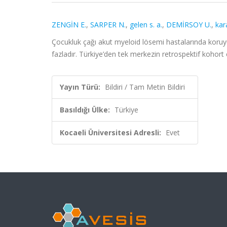
ZENGİN E.
,
SARPER N.
,
gelen s. a.
,
DEMİRSOY U.
,
kar
Çocukluk çağı akut myeloid lösemi hastalarında koruyuc
fazladır. Türkiye’den tek merkezin retrospektif kohort 
Yayın Türü:
Bildiri / Tam Metin Bildiri
Basıldığı Ülke:
Türkiye
Kocaeli Üniversitesi Adresli:
Evet