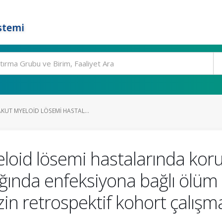
stemi
KUT MYELOID LÖSEMI HASTAL...
loid lösemi hastalarında koru
ğında enfeksiyona bağlı ölüm sı
in retrospektif kohort çalışma