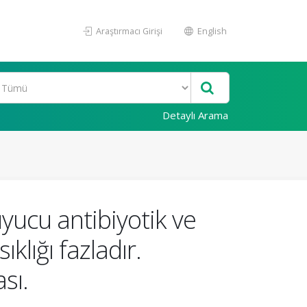
Araştırmacı Girişi
English
Detaylı Arama
yucu antibiyotik ve
klığı fazladır.
sı.