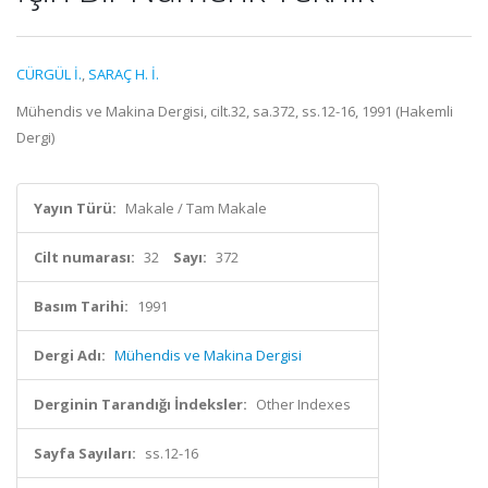
CÜRGÜL İ.
,
SARAÇ H. İ.
Mühendis ve Makina Dergisi, cilt.32, sa.372, ss.12-16, 1991 (Hakemli
Dergi)
Yayın Türü:
Makale / Tam Makale
Cilt numarası:
32
Sayı:
372
Basım Tarihi:
1991
Dergi Adı:
Mühendis ve Makina Dergisi
Derginin Tarandığı İndeksler:
Other Indexes
Sayfa Sayıları:
ss.12-16