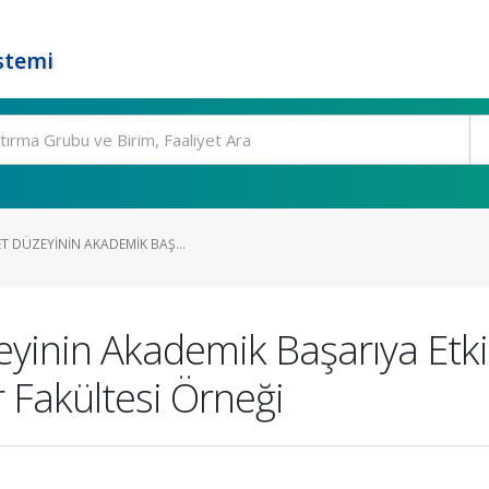
stemi
T DÜZEYININ AKADEMIK BAŞ...
inin Akademik Başarıya Etkisi
er Fakültesi Örneği