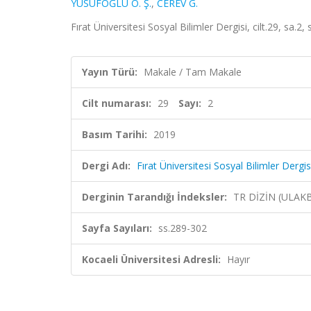
YUSUFOĞLU Ö. Ş.
,
CEREV G.
Fırat Üniversitesi Sosyal Bilimler Dergisi, cilt.29, sa.2
Yayın Türü:
Makale / Tam Makale
Cilt numarası:
29
Sayı:
2
Basım Tarihi:
2019
Dergi Adı:
Fırat Üniversitesi Sosyal Bilimler Dergis
Derginin Tarandığı İndeksler:
TR DİZİN (ULAK
Sayfa Sayıları:
ss.289-302
Kocaeli Üniversitesi Adresli:
Hayır