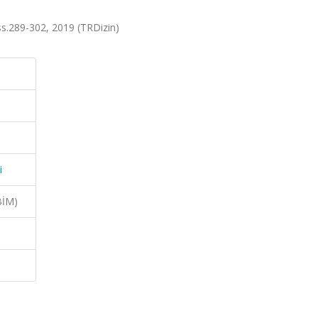
, ss.289-302, 2019 (TRDizin)
i
BİM)