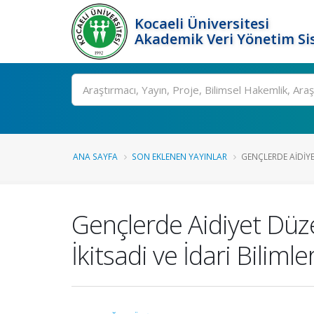
Kocaeli Üniversitesi
Akademik Veri Yönetim Si
Ara
ANA SAYFA
SON EKLENEN YAYINLAR
GENÇLERDE AIDIYE
Gençlerde Aidiyet Düzey
İkitsadi ve İdari Biliml