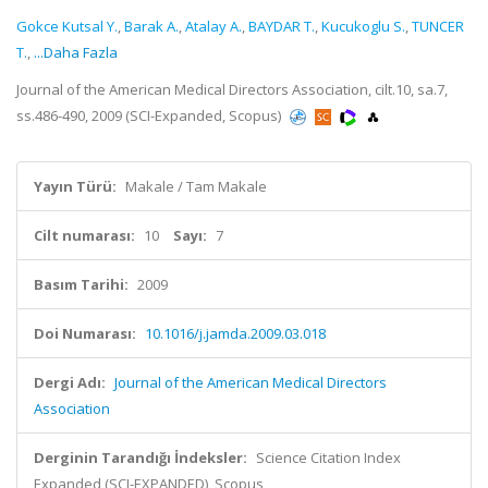
Gokce Kutsal Y.
,
Barak A.
,
Atalay A.
,
BAYDAR T.
,
Kucukoglu S.
,
TUNCER
T.
,
...Daha Fazla
Journal of the American Medical Directors Association, cilt.10, sa.7,
ss.486-490, 2009 (SCI-Expanded, Scopus)
Yayın Türü:
Makale / Tam Makale
Cilt numarası:
10
Sayı:
7
Basım Tarihi:
2009
Doi Numarası:
10.1016/j.jamda.2009.03.018
Dergi Adı:
Journal of the American Medical Directors
Association
Derginin Tarandığı İndeksler:
Science Citation Index
Expanded (SCI-EXPANDED), Scopus