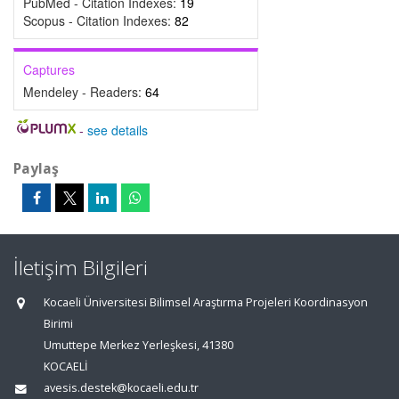
PubMed - Citation Indexes:
19
Scopus - Citation Indexes:
82
Captures
Mendeley - Readers:
64
-
see details
Paylaş
İletişim Bilgileri
Kocaeli Üniversitesi Bilimsel Araştırma Projeleri Koordinasyon
Birimi
Umuttepe Merkez Yerleşkesi, 41380
KOCAELİ
avesis.destek@kocaeli.edu.tr