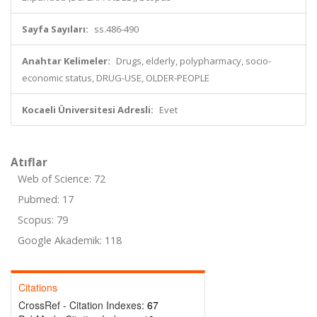
Sayfa Sayıları:
ss.486-490
Anahtar Kelimeler:
Drugs, elderly, polypharmacy, socio-
economic status, DRUG-USE, OLDER-PEOPLE
Kocaeli Üniversitesi Adresli:
Evet
Atıflar
Web of Science: 72
Pubmed: 17
Scopus: 79
Google Akademik: 118
Citations
CrossRef - Citation Indexes:
67