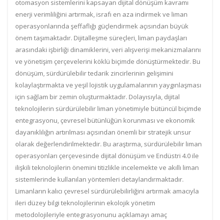
otomasyon sistemlerini kapsayan dijital dönüşüm kavramı
enerji verimliliğini artırmak, israfı en aza indirmek ve liman
operasyonlarında şeffaflığı güçlendirmek açısından büyük
önem taşımaktadır. Dijitalleşme süreçleri, liman paydaşları
arasındaki işbirliği dinamiklerini, veri alışverişi mekanizmalarını
ve yönetişim çerçevelerini köklü biçimde dönüştürmektedir. Bu
dönüşüm, sürdürülebilir tedarik zincirlerinin gelişimini
kolaylaştırmakta ve yeşil lojistik uygulamalarının yaygınlaşması
için sağlam bir zemin oluşturmaktadır. Dolayısıyla, dijital
teknolojilerin sürdürülebilir liman yönetimiyle bütüncül biçimde
entegrasyonu, çevresel bütünlüğün korunması ve ekonomik
dayanıklılığın artırılması açısından önemli bir stratejik unsur
olarak değerlendirilmektedir. Bu araştırma, sürdürülebilir liman
operasyonları çerçevesinde dijital dönüşüm ve Endüstri 4.0 ile
ilişkili teknolojilerin önemini titizlikle incelemekte ve akıllı liman
sistemlerinde kullanılan yöntemleri detaylandırmaktadır.
Limanların kalıcı çevresel sürdürülebilirliğini artırmak amacıyla
ileri düzey bilgi teknolojilerinin ekolojik yönetim
metodolojileriyle entegrasyonunu açıklamayı amaç