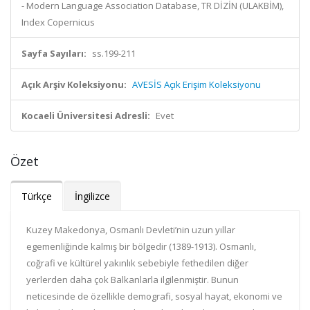
- Modern Language Association Database, TR DİZİN (ULAKBİM),
Index Copernicus
Sayfa Sayıları:
ss.199-211
Açık Arşiv Koleksiyonu:
AVESİS Açık Erişim Koleksiyonu
Kocaeli Üniversitesi Adresli:
Evet
Özet
Türkçe
İngilizce
Kuzey Makedonya, Osmanlı Devleti’nin uzun yıllar
egemenliğinde kalmış bir bölgedir (1389-1913). Osmanlı,
coğrafi ve kültürel yakınlık sebebiyle fethedilen diğer
yerlerden daha çok Balkanlarla ilgilenmiştir. Bunun
neticesinde de özellikle demografi, sosyal hayat, ekonomi ve