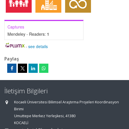
Captures
Mendeley - Readers:
1
-
see details
Paylaş
İletişim Bilgileri
Kocaeli Üniversitesi Bilimsel Araştırma Projeleri Koordinasyon
Birimi
Umuttepe Merkez Yerleşkesi, 41380
KOCAELİ