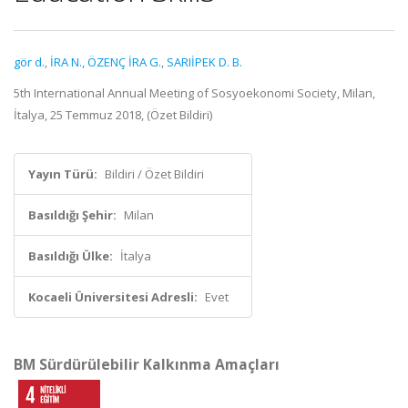
gör d.
,
İRA N.
,
ÖZENÇ İRA G.
,
SARIİPEK D. B.
5th International Annual Meeting of Sosyoekonomi Society, Milan,
İtalya, 25 Temmuz 2018, (Özet Bildiri)
Yayın Türü:
Bildiri / Özet Bildiri
Basıldığı Şehir:
Milan
Basıldığı Ülke:
İtalya
Kocaeli Üniversitesi Adresli:
Evet
BM Sürdürülebilir Kalkınma Amaçları